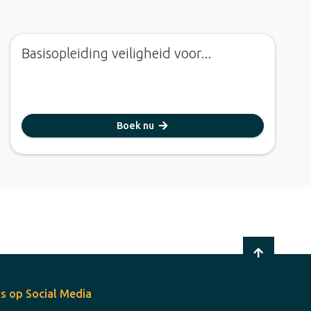
Basisopleiding veiligheid voor...
Boek nu
s op Social Media