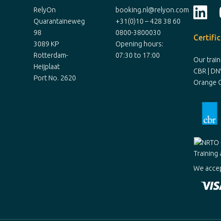
RelyOn
booking.nl@relyon.com
Quarantaineweg
+31(0)10 – 428 38 60
98
0800-3800030
Certifi
3089 KP
Opening hours:
Rotterdam-
07:30 to 17:00
Our trai
Heijplaat
CBR | DN
Port No. 2620
Orange C
We accep