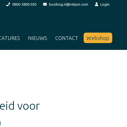
0800-3800 030
booking.nl@relyon.com
Login
CATURES
NIEUWS
CONTACT
Webshop
heid voor
)