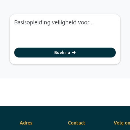
Basisopleiding veiligheid voor...
Boek nu
Adres
Contact
Volg on