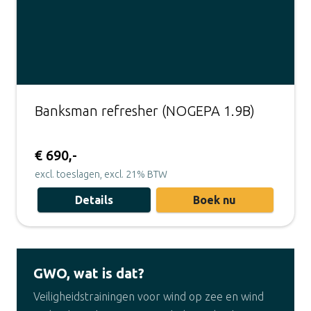
Banksman refresher (NOGEPA 1.9B)
€ 690,-
excl. toeslagen, excl. 21% BTW
Details
Boek nu
GWO, wat is dat?
Veiligheidstrainingen voor wind op zee en wind