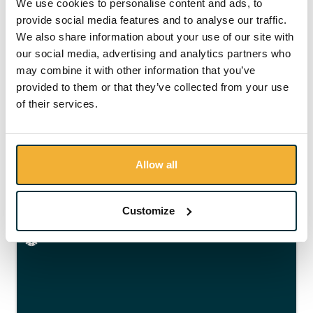
We use cookies to personalise content and ads, to
provide social media features and to analyse our traffic.
We also share information about your use of our site with
our social media, advertising and analytics partners who
Rigging & Slinging voor Riggers &
may combine it with other information that you’ve
Banksmen (DNV) Refresher
provided to them or that they’ve collected from your use
of their services.
€ 760,-
excl. registratiekosten, excl. 21% BTW
Allow all
Details
Boek nu
Customize
OFFSHORE