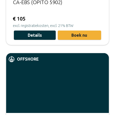
CA-EBS (OPITO 5902)
€ 105
excl. registratiekosten, excl. 21% BTW
Details
Boek nu
OFFSHORE