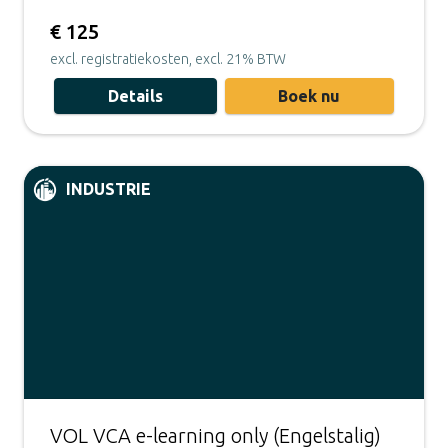
€ 125
excl. registratiekosten, excl. 21% BTW
Details
Boek nu
INDUSTRIE
VOL VCA e-learning only (Engelstalig)