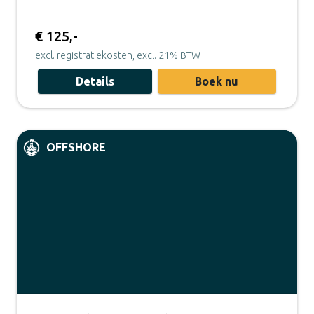
€ 125,-
excl. registratiekosten, excl. 21% BTW
Details
Boek nu
OFFSHORE