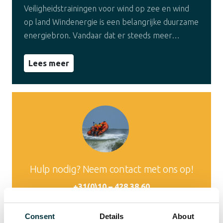
Veiligheidstrainingen voor wind op zee en wind
op land Windenergie is een belangrijke duurzame
energiebron. Vandaar dat er steeds meer…
Lees meer
Hulp nodig? Neem contact met ons op!
+31(0)10 – 428 38 60
Consent
Details
About