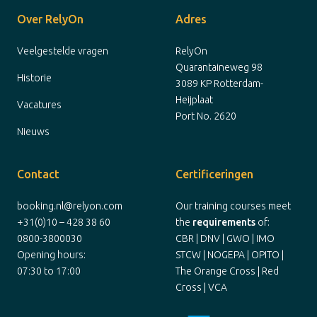
Over RelyOn
Adres
Veelgestelde vragen
RelyOn
Quarantaineweg 98
Historie
3089 KP Rotterdam-
Heijplaat
Vacatures
Port No. 2620
Nieuws
Contact
Certificeringen
booking.nl@relyon.com
Our training courses meet
+31(0)10 – 428 38 60
the
requirements
of:
0800-3800030
CBR | DNV | GWO | IMO
Opening hours:
STCW | NOGEPA | OPITO |
07:30 to 17:00
The Orange Cross | Red
Cross | VCA