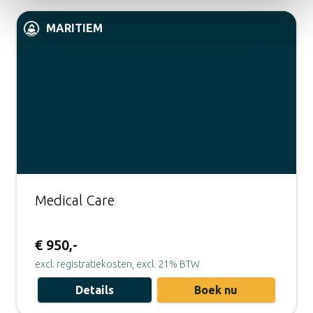
MARITIEM
Medical Care
€ 950,-
excl. registratiekosten, excl. 21% BTW
Details
Boek nu