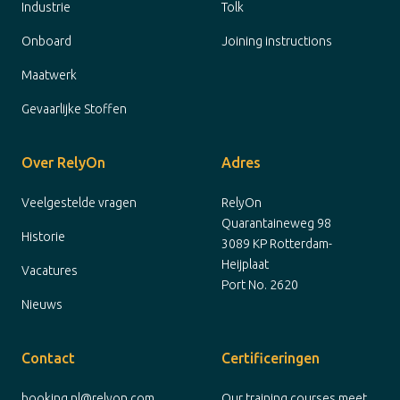
Industrie
Tolk
Onboard
Joining instructions
Maatwerk
Gevaarlijke Stoffen
Over RelyOn
Adres
Veelgestelde vragen
RelyOn
Quarantaineweg 98
Historie
3089 KP Rotterdam-
Heijplaat
Vacatures
Port No. 2620
Nieuws
Contact
Certificeringen
booking.nl@relyon.com
Our training courses meet