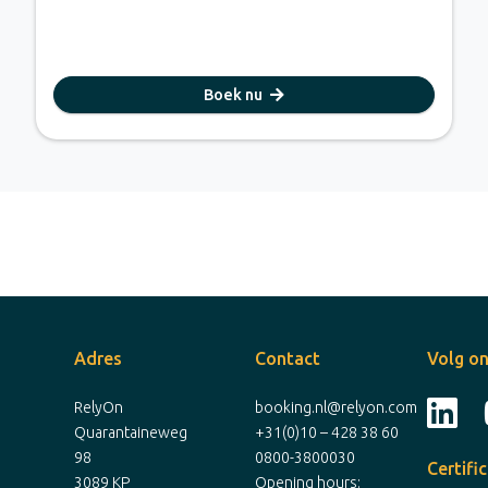
Boek nu
Adres
Contact
Volg on
RelyOn
booking.nl@relyon.com
Quarantaineweg
+31(0)10 – 428 38 60
98
0800-3800030
Certifi
3089 KP
Opening hours: