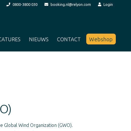
0800-3800 030
booking.nl@relyon.com
Login
CATURES
NIEUWS
CONTACT
Webshop
O)
 de Global Wind Organization (GWO).