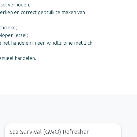
tsel verhogen;
werken en correct gebruik te maken van
chnieke;
lopen letsel;
e het handelen in een windturbine met zich
anueel handelen.
Sea Survival (GWO) Refresher