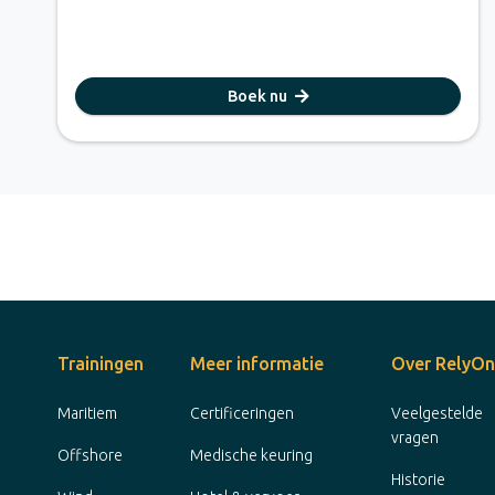
Boek nu
Trainingen
Meer informatie
Over RelyOn
Maritiem
Certificeringen
Veelgestelde
vragen
Offshore
Medische keuring
Historie