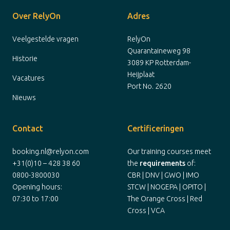
Over RelyOn
Adres
Veelgestelde vragen
RelyOn
Quarantaineweg 98
Historie
3089 KP Rotterdam-
Heijplaat
Vacatures
Port No. 2620
Nieuws
Contact
Certificeringen
booking.nl@relyon.com
Our training courses meet
+31(0)10 – 428 38 60
the
requirements
of:
0800-3800030
CBR | DNV | GWO | IMO
Opening hours:
STCW | NOGEPA | OPITO |
07:30 to 17:00
The Orange Cross | Red
Cross | VCA