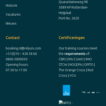
Quarantaineweg 98
Historie
3089 KP Rotterdam-
Heijplaat
Vacatures
Port No. 2620
Nieuws
Contact
Certificeringen
booking.nl@relyon.com
Our training courses meet
+31(0)10 – 428 38 60
the
requirements
of:
0800-3800030
CBR | DNV | GWO | IMO
Opening hours:
STCW | NOGEPA | OPITO |
07:30 to 17:00
The Orange Cross | Red
Cross | VCA