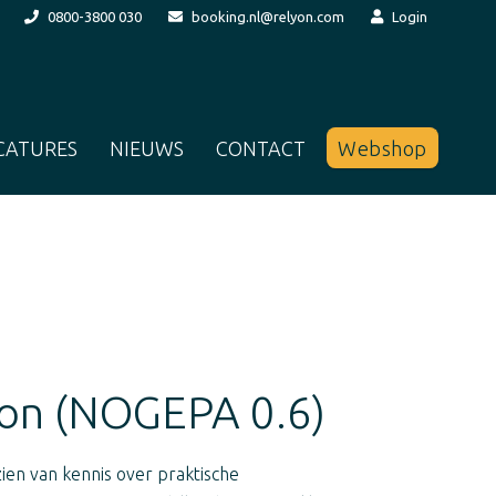
0800-3800 030
booking.nl@relyon.com
Login
CATURES
NIEUWS
CONTACT
Webshop
tion (NOGEPA 0.6)
ien van kennis over praktische