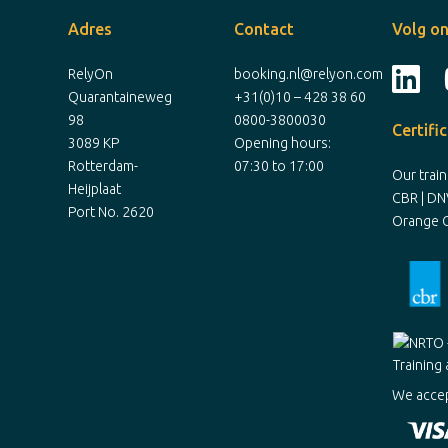
Adres
Contact
Volg on
RelyOn
booking.nl@relyon.com
Quarantaineweg
+31(0)10 – 428 38 60
98
0800-3800030
Certifi
3089 KP
Opening hours:
Rotterdam-
07:30 to 17:00
Our trai
Heijplaat
CBR | DN
Port No. 2620
Orange C
We accep